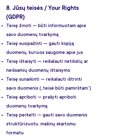
8. Jūsų teisės / Your Rights
(GDPR)
Teisę žinoti — būti informuotam apie
savo duomenų tvarkymą
Teisę susipažinti — gauti kopiją
duomenų, kuriuos saugome apie jus
Teisę ištaisyti — reikalauti netikslių ar
neišsamių duomenų ištaisymo
Teisę sunaikinti — reikalauti ištrinti
savo duomenis („teisė būti pamirštam“)
Teisę apriboti — prašyti apriboti
duomenų tvarkymą
Teisę perkelti — gauti savo duomenis
struktūrizuotu, mašinų skaitomu
formatu