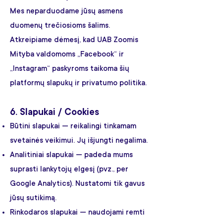
Mes neparduodame jūsų asmens
duomenų trečiosioms šalims.
Atkreipiame dėmesį, kad UAB Zoomis
Mityba valdomoms „Facebook“ ir
„Instagram“ paskyroms taikoma šių
platformų slapukų ir privatumo politika.
6. Slapukai / Cookies
Būtini slapukai — reikalingi tinkamam
svetainės veikimui. Jų išjungti negalima.
Analitiniai slapukai — padeda mums
suprasti lankytojų elgesį (pvz., per
Google Analytics). Nustatomi tik gavus
jūsų sutikimą.
Rinkodaros slapukai — naudojami remti