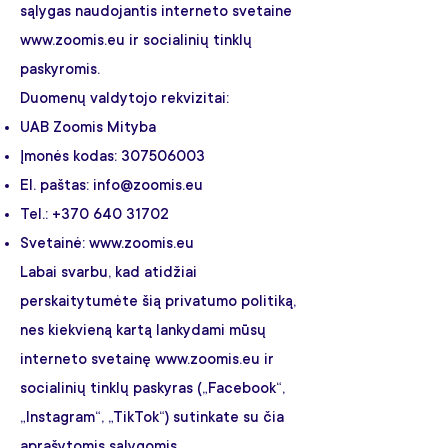
sąlygas naudojantis interneto svetaine
www.zoomis.eu
ir socialinių tinklų
paskyromis.
Duomenų valdytojo rekvizitai:
UAB Zoomis Mityba
Įmonės kodas:
307506003
El. paštas:
info@zoomis.eu
Tel.:
+370 640 31702
Svetainė:
www.zoomis.eu
Labai svarbu, kad atidžiai
perskaitytumėte šią privatumo politiką,
nes kiekvieną kartą lankydami mūsų
interneto svetainę
www.zoomis.eu
ir
socialinių tinklų paskyras („Facebook“,
„Instagram“, „TikTok“) sutinkate su čia
aprašytomis sąlygomis.