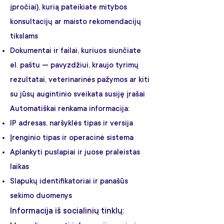
įpročiai), kurią pateikiate mitybos
konsultacijų ar maisto rekomendacijų
tikslams
Dokumentai ir failai, kuriuos siunčiate
el. paštu — pavyzdžiui, kraujo tyrimų
rezultatai, veterinarinės pažymos ar kiti
su jūsų augintinio sveikata susiję įrašai
Automatiškai renkama informacija:
IP adresas, naršyklės tipas ir versija
Įrenginio tipas ir operacinė sistema
Aplankyti puslapiai ir juose praleistas
laikas
Slapukų identifikatoriai ir panašūs
sekimo duomenys
Informacija iš socialinių tinklų: