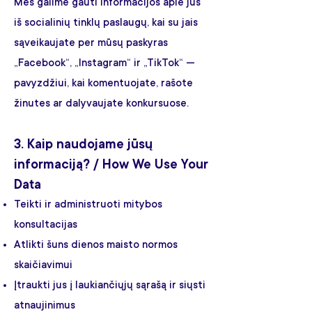
Mes galime gauti informacijos apie jus
iš socialinių tinklų paslaugų, kai su jais
sąveikaujate per mūsų paskyras
„Facebook“, „Instagram“ ir „TikTok“ —
pavyzdžiui, kai komentuojate, rašote
žinutes ar dalyvaujate konkursuose.
3. Kaip naudojame jūsų
informaciją? / How We Use Your
Data
Teikti ir administruoti mitybos
konsultacijas
Atlikti šuns dienos maisto normos
skaičiavimui
Įtraukti jus į laukiančiųjų sąrašą ir siųsti
atnaujinimus