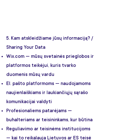
5. Kam atskleidžiame jūsų informaciją? /
Sharing Your Data
Wix.com — mūsų svetainės prieglobos ir
platformos teikėjui, kuris tvarko
duomenis mūsų vardu
El. pašto platformoms — naudojamoms
naujienlaiškiams ir laukiančiųjų sąrašo
komunikacijai valdyti
Profesionaliems patarėjams —
buhalteriams ar teisininkams, kur būtina
Reguliavimo ar teisinėms institucijoms
— kai to reikalauja Lietuvos ar ES teisė