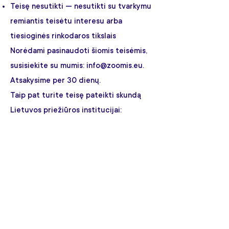
Teisę nesutikti — nesutikti su tvarkymu
remiantis teisėtu interesu arba
tiesioginės rinkodaros tikslais
Norėdami pasinaudoti šiomis teisėmis,
susisiekite su mumis:
info@zoomis.eu
.
Atsakysime per 30 dienų.
Taip pat turite teisę pateikti skundą
Lietuvos priežiūros institucijai:
Valstybinė duomenų apsaugos
inspekcija |
www.ada.lt
9. Duomenų saugumas / Data
Security
Taikome tinkamas technines ir
organizacines priemones jūsų asmens
duomenims apsaugoti nuo neleistinos