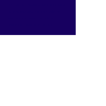
Atidžiai peržvelgiame šuns ankstesnę
mitybą, siekdami nustatyti galimus
alergenus ir paslėptus rizikos
veiksnius. Pagal tai sudarome
individualų eliminacinės dietos planą,​
3
Alergeno nustatymas,
individualus dietos planas ir
išrašymas
Kai simptomai sumažėja, pradedame
tikslinį ingredientų grąžinimą, kad
nustatytume konkretų alergeną.