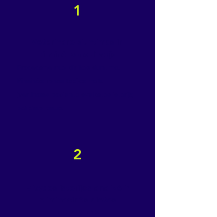
1
Veterinaro siuntimas ir
pirminė konsultacija
Pradedame nuo klinikos siuntimo.
Pirminės konsultacijos metu
įvertiname paciento sveikatos istoriją
bei simptomus.
2
Mitybos istorijos analizė ir
eliminacinės dietos
sudarymas