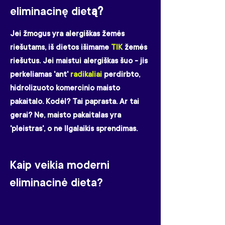
eliminacinę diet
ą?
Jei žmogus yra alergiškas žemės
riešutams, iš dietos išimame
TIK
žemės
riešutus. Jei maistui alergiškas šuo - jis
perkeliamas 'ant'
radikaliai
perdirbto,
hidrolizuoto komercinio maisto
pakaitalo. Kodėl? Tai paprasta. Ar tai
gerai? Ne, maisto pakaitalas yra
'pleistras', o ne Ilgalaikis sprendimas.
Kaip veikia m
oderni
eliminacinė dieta?