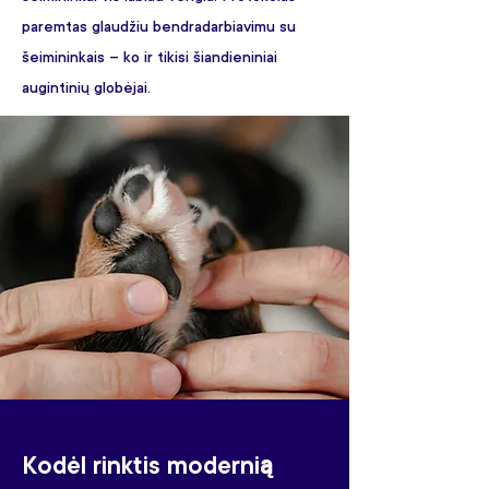
paremtas glaudžiu bendradarbiavimu su
šeimininkais – ko ir tikisi šiandieniniai
augintinių globėjai.
Kodėl rinktis moderni
ą