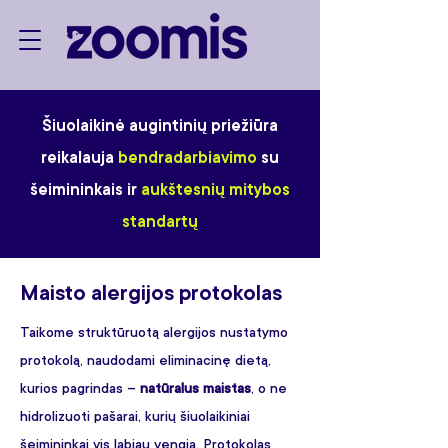
Šiuolaikinė augintinių priežiūra
reikalauja
bendradarbiavimo
su
šeimininkais ir
aukštesnių mitybos
standartų
Maisto alergijos protokolas
Taikome struktūruotą alergijos nustatymo
protokolą, naudodami eliminacinę dietą,
kurios pagrindas –
natūralus maistas
, o ne
hidrolizuoti pašarai, kurių šiuolaikiniai
šeimininkai vis labiau vengia. Protokolas