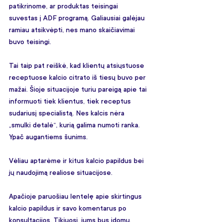
patikrinome, ar produktas teisingai 
suvestas į ADF programą. Galiausiai galėjau 
ramiau atsikvėpti, nes mano skaičiavimai 
buvo teisingi.
Tai taip pat reiškė, kad klientų atsiųstuose 
receptuose kalcio citrato iš tiesų buvo per 
mažai. Šioje situacijoje turiu pareigą apie tai 
informuoti tiek klientus, tiek receptus 
sudariusį specialistą. Nes kalcis nėra 
„smulki detalė“, kurią galima numoti ranka. 
Ypač augantiems šunims.
Vėliau aptarėme ir kitus kalcio papildus bei 
jų naudojimą realiose situacijose.
Apačioje paruošiau lentelę apie skirtingus 
kalcio papildus ir savo komentarus po 
konsultacijos. Tikiuosi, jums bus idomu. 