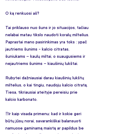
O ką renkuosi aš?
Tai priklauso nuo šuns ir jo situacijos, tačiau 
nelabai matau tikslo naudoti koralų miltelius. 
Paprastai mano pasirinkimas yra toks : ypač 
jautriems šunims - kalcio citratas, 
šuniukams – kaulų miltai, o suaugusiems ir 
nejautriems šunims – kiaušinių lukštai.
Rubytei dažniausiai darau kiaušinių lukštų 
miltelius, o kai tingiu, naudoju kalcio citratą. 
Tiesa, tikriausiai ateityje pereisiu prie 
kalcio karbonato.
‼️Ir kaip visada primenu: kad ir kokie geri 
būtų jūsų norai, savarankiškai balansuoti 
namuose gaminamą maistą ar papildus be 