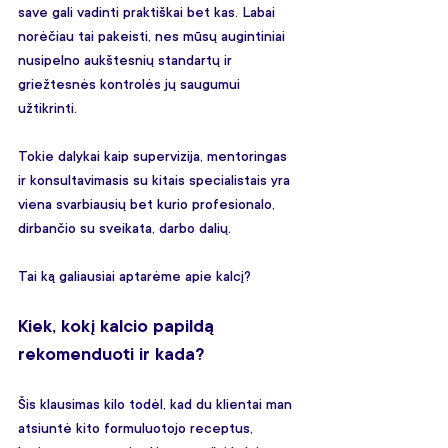
save gali vadinti praktiškai bet kas. Labai 
norėčiau tai pakeisti, nes mūsų augintiniai 
nusipelno aukštesnių standartų ir 
griežtesnės kontrolės jų saugumui 
užtikrinti.
Tokie dalykai kaip supervizija, mentoringas 
ir konsultavimasis su kitais specialistais yra 
viena svarbiausių bet kurio profesionalo, 
dirbančio su sveikata, darbo dalių. 
Tai ką galiausiai aptarėme apie kalcį?
Kiek, kokį kalcio papildą 
rekomenduoti ir kada?
Šis klausimas kilo todėl, kad du klientai man 
atsiuntė kito formuluotojo receptus, 