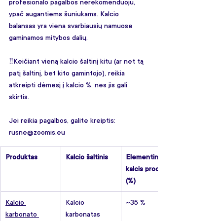
profesionalo pagalbos nerekomenduoju, 
ypač augantiems šuniukams. Kalcio 
balansas yra viena svarbiausių namuose 
gaminamos mitybos dalių. 
‼️Keičiant vieną kalcio šaltinį kitu (ar net tą 
patį šaltinį, bet kito gamintojo), reikia 
atkreipti dėmesį į kalcio %, nes jis gali 
skirtis.
Jei reikia pagalbos, galite kreiptis: 
rusne@zoomis.eu
Produktas
Kalcio šaltinis
Elementinis 
kalcis produkte 
(%)
Kalcio 
Kalcio 
~35 %
karbonato 
karbonatas