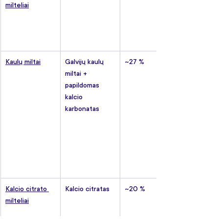
milteliai
Kaulų miltai
Galvijų kaulų 
~27 %
miltai + 
papildomas 
kalcio 
karbonatas
Kalcio citrato 
Kalcio citratas
~20 %
milteliai