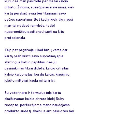
kuriuose man pasirodė per mažai kalcio 
citrato. Žinoma, susirūpinau ir nežinau, kiek 
kartų perskaičiavau bei tikrinausi savo 
pačios supratimą. Bet kad ir kiek tikrinausi, 
man tai nedavė ramybės, todėl 
nusprendžiau pasikonsultuoti su kitu 
profesionalu.
Taip pat pagalvojau, kad būtų verta dar 
kartą pasitikrinti savo supratimą apie 
skirtingus kalcio papildus, nes jų 
pasirinkimas tikrai didelis: kalcio citratas, 
kalcio karbonatas, koralų kalcis, kiaušinių 
lukštų milteliai, kaulų miltai ir kt.
Su veterinare ir formuluotoja kartu 
skaičiavome kalcio citrato kiekį Ruby 
recepte, peržiūrėjome mano naudojamo 
produkto sudėtį, skaičius ant pakuotės bei 