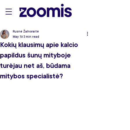
Rusnė Žalnoraitė
May 16
3 min read
Kokių klausimų apie kalcio
papildus šunų mityboje
turėjau net aš, būdama
mitybos specialistė?