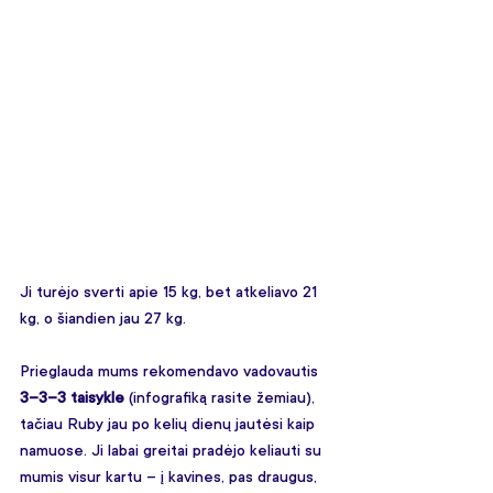
Ji turėjo sverti apie 15 kg, bet atkeliavo 21 
kg, o šiandien jau 27 kg.
Prieglauda mums rekomendavo vadovautis 
3–3–3 taisykle
 (infografiką rasite žemiau), 
tačiau Ruby jau po kelių dienų jautėsi kaip 
namuose. Ji labai greitai pradėjo keliauti su 
mumis visur kartu – į kavines, pas draugus, 