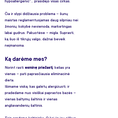
hypoallergenic“… prasidėjo visas cirkas.
Čia ir slypi didžiausia problema – šunų 
maistas reglamentuojamas daug silpniau nei 
žmonių, kokybė nevienoda, marketingas 
labai gudrus. Pakuotėse – migla. Suprasti, 
ką šuo iš tikrųjų valgo, dažnai beveik 
neįmanoma.
Ką darėme mes?
Norint rasti 
esminę priežastį
, kelias yra 
vienas – pati paprasčiausia eliminacinė 
dieta.
Išimame viską, kas galėtų alergizuoti, ir 
pradedame nuo visiškai paprastos bazės – 
vienas baltymų šaltinis ir vienas 
angliavandenių šaltinis.