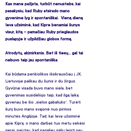
Kas mane pažįsta, turbūt nenustebs, kai 
pasakysiu, kad Ruby atsirado mano 
gyvenime lyg ir spontaniškai.  Vieną dieną 
Ieva užsiminė, kad Kipre benamiai šunys 
visur, kitą – pamačiau Ruby prieglaudos 
puslapyje ir užpildžiau globos formą. 
Atrodytų, akimirksnis. Bet iš tiesų… gal tai 
nebuvo taip jau spontaniška
.
Kai būdama penkiolikos išsikrausčiau į JK, 
Lietuvoje palikau du šunis ir du žirgus. 
Gyvūnai visada buvo mano siela, bet 
gyvenimas susidėliojo taip, kad ilgą laiką 
gyvenau be šio „sielos gabaliuko“. Turėti 
šunį buvo mano svajonė nuo pirmos 
minutės Anglijoje. Tad, kai Ieva užsiminė 
apie Kiprą, o mano darbas tuo metu sekėsi 
gerai, pajutau, kad pagaliau galiu leisti sau 