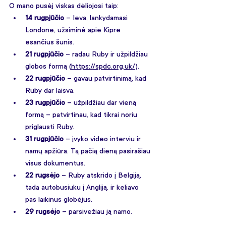
O mano pusėj viskas dėliojosi taip:
14 rugpjūčio
 – Ieva, lankydamasi 
Londone, užsiminė apie Kipre 
esančius šunis. 
21 rugpjūčio
 – radau Ruby ir užpildžiau 
globos formą (
https://spdc.org.uk/
). 
22 rugpjūčio
 – gavau patvirtinimą, kad 
Ruby dar laisva.
23 rugpjūčio
 – užpildžiau dar vieną 
formą – patvirtinau, kad tikrai noriu 
priglausti Ruby.
31 rugpjūčio
 – įvyko video interviu ir 
namų apžiūra. Tą pačią dieną pasirašiau 
visus dokumentus.
22 rugsėjo
 – Ruby atskrido į Belgiją, 
tada autobusiuku į Angliją, ir keliavo 
pas laikinus globėjus.
29 rugsėjo
 – parsivežiau ją namo.