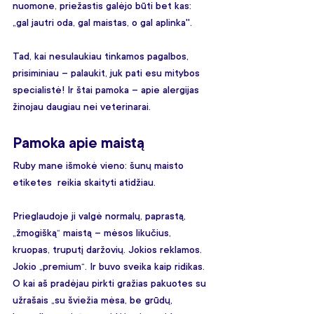
nuomone, priežastis galėjo būti bet kas: 
„gal jautri oda, gal maistas, o gal aplinka''. 
Tad, kai nesulaukiau tinkamos pagalbos, 
prisiminiau – palaukit, juk pati esu mitybos 
specialistė! Ir štai pamoka – apie alergijas 
žinojau daugiau nei veterinarai.
Pamoka apie maistą
Ruby mane išmokė vieno: šunų maisto 
etiketes  reikia skaityti atidžiau. 
Prieglaudoje ji valgė normalų, paprastą, 
„žmogišką“ maistą – mėsos likučius, 
kruopas, truputį daržovių. Jokios reklamos. 
Jokio „premium“. Ir buvo sveika kaip ridikas. 
O kai aš pradėjau pirkti gražias pakuotes su 
užrašais „su šviežia mėsa, be grūdų, 