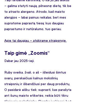
Taip randame kaltininką. O kai jis jau aiškus 
– galima statyti naują, pilnesnę dietą, tik be 
to atrasto alergeno. Atrodo, kad maisto 
alergijos – labai painus reikalas, bet mes 
supratome paprastą tiesą: kuo daugiau 
paprastumo ir natūralumo, tuo geriau.
Apie tai daugiau – atskirame straipsnyje.
Taip gimė „Zoomis“
Dabar jau 2025-ieji.
Ruby sveika, žvali, o aš - išleidusi šimtus 
svarų, perskaičiusi kalnus mokslinių 
straipsnių ir išbandžiusi per daug produktų. 
O pasidarė aišku tiek: suprasti, kas parašyta 
ant šunų maisto etiketės, reikia būti tikru 
tikriausiu mokslininku. Skamba juokingai, bet 
tai yra tiesa. 