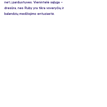
net į parduotuves. Vienintelė sąlyga – 
dresūra, nes Ruby yra tikra voveryčių ir 
balandzių medžiojimo entuziastė.