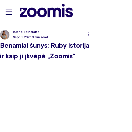
Rusnė Žalnoraitė
Sep 18, 2025
3 min read
Benamiai šunys: Ruby istorija
ir kaip ji įkvėpė „Zoomis“