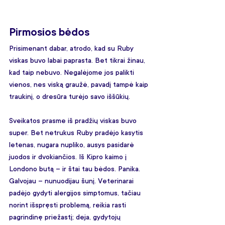
Pirmosios bėdos
Prisimenant dabar, atrodo, kad su Ruby 
viskas buvo labai paprasta. Bet tikrai žinau, 
kad taip nebuvo. Negalėjome jos palikti 
vienos, nes viską graužė, pavadį tampė kaip 
traukinį, o dresūra turėjo savo iššūkių.
Sveikatos prasme iš pradžių viskas buvo 
super. Bet netrukus Ruby pradėjo kasytis 
letenas, nugara nupliko, ausys pasidarė 
juodos ir dvokiančios. Iš Kipro kaimo į 
Londono butą – ir štai tau bėdos. Panika. 
Galvojau – nunuodijau šunį. Veterinarai 
padėjo gydyti alergijos simptomus, tačiau 
norint išspręsti problemą, reikia rasti 
pagrindinę priežastį; deja, gydytojų 