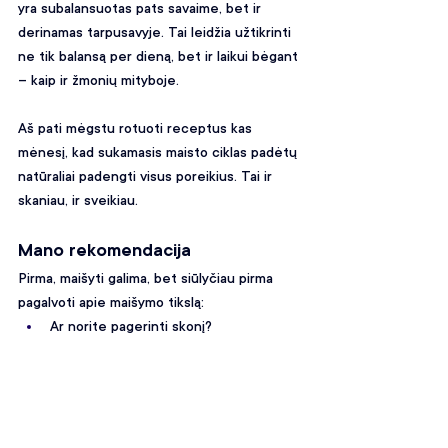
yra subalansuotas pats savaime, bet ir 
derinamas tarpusavyje. Tai leidžia užtikrinti 
ne tik balansą per dieną, bet ir laikui bėgant 
– kaip ir žmonių mityboje.
Aš pati mėgstu rotuoti receptus kas 
mėnesį, kad sukamasis maisto ciklas padėtų 
natūraliai padengti visus poreikius. Tai ir 
skaniau, ir sveikiau.
Mano rekomendacija
Pirma, maišyti galima, bet siūlyčiau pirma 
pagalvoti apie maišymo tikslą:
Ar norite pagerinti skonį?
Įtraukti daugiau tikrų ingredientų?
Sumažinti perdirbto pašaro kiekį?
Ar tiesiog šuo atsisako valgyti tą patį?
Jei atsakėte "taip" į bent vieną klausimą, 