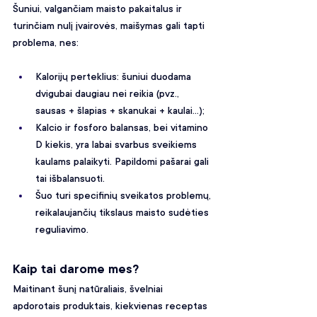
Šuniui, valgančiam maisto pakaitalus ir 
turinčiam nulį įvairovės, maišymas gali tapti 
problema, nes:
Kalorijų perteklius: šuniui duodama 
dvigubai daugiau nei reikia (pvz., 
sausas + šlapias + skanukai + kaulai...);
Kalcio ir fosforo balansas, bei vitamino 
D kiekis, yra labai svarbus sveikiems 
kaulams palaikyti. Papildomi pašarai gali 
tai išbalansuoti. 
Šuo turi specifinių sveikatos problemų, 
reikalaujančių tikslaus maisto sudėties 
reguliavimo.
Kaip tai darome mes?
Maitinant šunį natūraliais, švelniai 
apdorotais produktais, kiekvienas receptas 