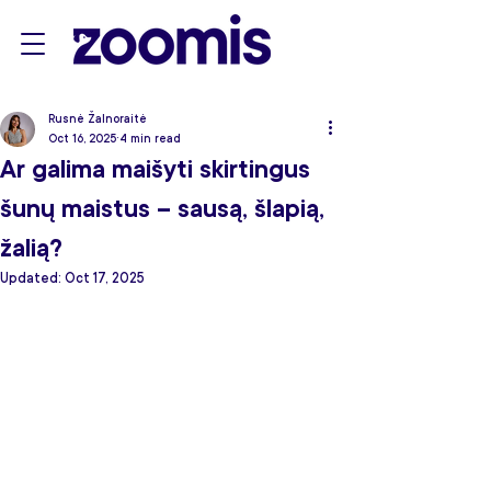
Rusnė Žalnoraitė
Oct 16, 2025
4 min read
Ar galima maišyti skirtingus
šunų maistus – sausą, šlapią,
žalią?
Updated:
Oct 17, 2025