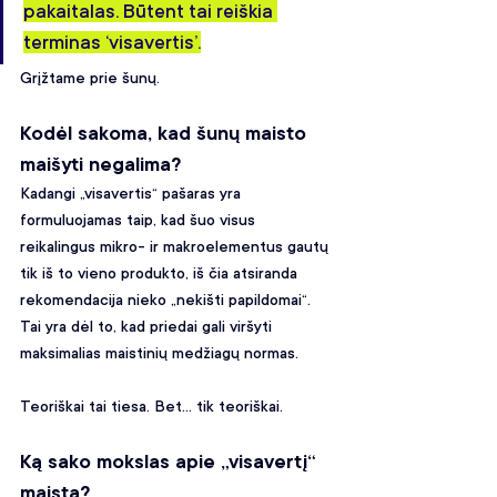
pakaitalas. Būtent tai reiškia 
terminas ‘visavertis’.
Grįžtame prie šunų.
Kodėl sakoma, kad šunų maisto 
maišyti negalima?
Kadangi „visavertis“ pašaras yra 
formuluojamas taip, kad šuo visus 
reikalingus mikro- ir makroelementus gautų 
tik iš to vieno produkto, iš čia atsiranda 
rekomendacija nieko „nekišti papildomai“. 
Tai yra dėl to, kad priedai gali viršyti 
maksimalias maistinių medžiagų normas.
Teoriškai tai tiesa. Bet... tik teoriškai. 
Ką sako mokslas apie „visavertį“ 
maistą?