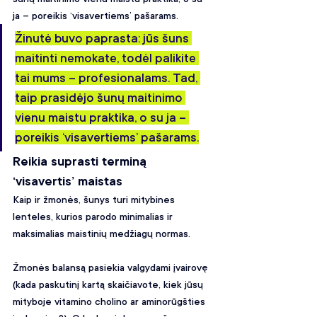
ja – poreikis ‘visavertiems’ pašarams.
Žinutė buvo paprasta: jūs šuns 
maitinti nemokate, todėl palikite 
tai mums – profesionalams. Tad, 
taip prasidėjo šunų maitinimo 
vienu maistu praktika, o su ja – 
poreikis ‘visavertiems’ pašarams.
Reikia suprasti terminą 
‘visavertis’ maistas
Kaip ir žmonės, šunys turi mitybines 
lenteles, kurios parodo minimalias ir 
maksimalias maistinių medžiagų normas.
Žmonės balansą pasiekia valgydami įvairovę 
(kada paskutinį kartą skaičiavote, kiek jūsų 
mityboje vitamino cholino ar aminorūgšties 