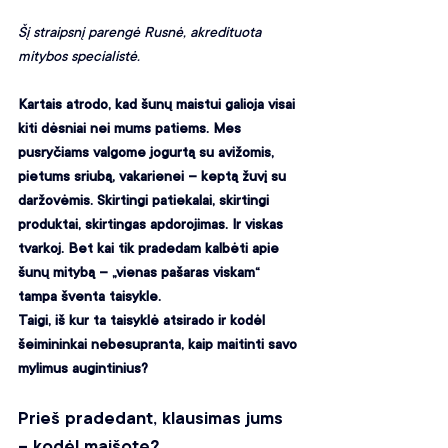
Šį straipsnį parengė Rusnė, akredituota 
mitybos specialistė.
Kartais atrodo, kad šunų maistui galioja visai 
kiti dėsniai nei mums patiems. Mes 
pusryčiams valgome jogurtą su avižomis, 
pietums sriubą, vakarienei – keptą žuvį su 
daržovėmis. Skirtingi patiekalai, skirtingi 
produktai, skirtingas apdorojimas. Ir viskas 
tvarkoj. Bet kai tik pradedam kalbėti apie 
šunų mitybą – „vienas pašaras viskam“ 
tampa šventa taisykle. 
Taigi, iš kur ta taisyklė atsirado ir kodėl 
šeimininkai nebesupranta, kaip maitinti savo 
mylimus augintinius?
Prieš pradedant, klausimas jums 
– kodėl maišote?