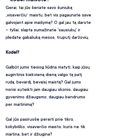
Gerai, tai jūs šeriate savo šuniuką 
„visaverčiu“ maistu, bet vis pagaunate save 
galvojant apie maišymą? O gal jau tą darote 
– tyliai, slapta sumažinate 'sausiukų' ir 
įdedate gabaliuką mėsos, truputį daržovių.
Kodel? 
Galbūt jums tiesiog liūdna matyti, kaip jūsų 
augintinis kiekvieną dieną valgo tą patį 
rudą, bevardį, bevaisį maistą? Gal jums 
norisi suteikti jam daugiau skonio, daugiau 
gyvenimo džiaugsmo, daugiau bendrumo 
per maitinimą?
Gal jūs pasiruošę pereiti prie tikro, 
kokybiško, visaverčio maisto, kuris ne tik 
maitina, bet ir džiugina?