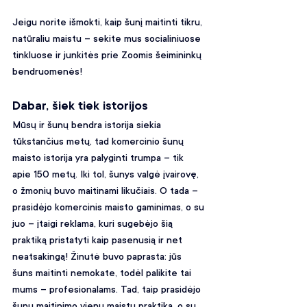
Jeigu norite išmokti, kaip šunį maitinti tikru, 
natūraliu maistu – sekite mus socialiniuose 
tinkluose ir junkitės prie Zoomis šeimininkų 
bendruomenės! 
Dabar, šiek tiek istorijos
Mūsų ir šunų bendra istorija siekia 
tūkstančius metų, tad komercinio šunų 
maisto istorija yra palyginti trumpa – tik 
apie 150 metų. Iki tol, šunys valgė įvairovę, 
o žmonių buvo maitinami likučiais. O tada – 
prasidėjo komercinis maisto gaminimas, o su 
juo – įtaigi reklama, kuri sugebėjo šią 
praktiką pristatyti kaip pasenusią ir net 
neatsakingą!
 Žinutė buvo paprasta: jūs 
šuns maitinti nemokate, todėl palikite tai 
mums – profesionalams. Tad, taip prasidėjo 
šunų maitinimo vienu maistu praktika, o su 