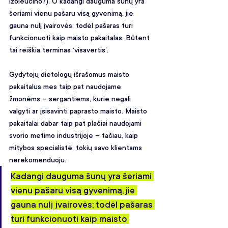
izoleucino?). O kadangi dauguma šunų yra 
šeriami vienu pašaru visą gyvenimą, jie 
gauna nulį įvairovės; todėl pašaras turi 
funkcionuoti kaip maisto pakaitalas. Būtent 
tai reiškia terminas ‘visavertis’.
Gydytojų dietologų išrašomus maisto 
pakaitalus mes taip pat naudojame 
žmonėms – sergantiems, kurie negali 
valgyti ar įsisavinti paprasto maisto. Maisto 
pakaitalai dabar taip pat plačiai naudojami 
svorio metimo industrijoje – tačiau, kaip 
mitybos specialistė, tokių savo klientams 
nerekomenduoju.
Kadangi dauguma šunų yra šeriami 
vienu pašaru visą gyvenimą, jie 
gauna nulį įvairovės; todėl pašaras 
turi funkcionuoti kaip maisto 