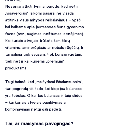
Neseniai atlikti tyrimai parodė, kad net ir 
„visaverčiais“ laikomi pašarai ne visada 
atitinka visus mitybos reikalavimus – ypač 
kai kalbame apie jautresnes šuns gyvenimo 
fazes (pvz., augimas, nėštumas, senėjimas). 
Kai kuriais atvejais trūksta tam tikrų 
vitaminų, aminorūgščių ar riebalų rūgščių. Ir 
tai galioja tiek sausam, tiek konservuotam, 
tiek net ir kai kuriems „premium“ 
produktams.
Taigi baimė, kad „maišydami išbalansuosim“, 
turi pagrindą tik tada, kai šiaip jau balansas 
yra tobulas. O kai tas balansas ir taip slidus 
– kai kuriais atvejais papildymas ar 
kombinavimas netgi gali padėti.
Tai, ar maišymas pavojingas?